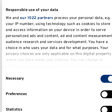
Responsible use of your data
We and
our 1022 partners
process your personal data, e.g.
your IP-number, using technology such as cookies to store
and access information on your device in order to serve
personalized ads and content, ad and content measurement
audience research and services development. You have a
choice in who uses your data and for what purposes. Your
免费健身房
privacy choices are only applicable on this digital property
where you have made your choices. You can change or
强身健体和学习同样重要，肯特大学为所有新生
withdraw your consent any time from the Cookie
Declaration or by clicking on the Privacy trigger icon.
提供免费健身房会员。
Consent
Necessary
Selection
If you allow, we would also like to:
查看免费健身房会员政策的详情
Collect information about your geographical location
Preferences
which can be accurate to within several meters
Identify your device by actively scanning it for specifi
characteristics (fingerprinting)
Statistics