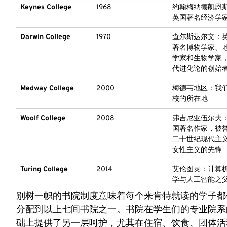
Keynes College
1968
约翰·梅纳德·凯恩
英国著名经济学
Darwin College
1970
查尔斯·达尔文：
著名博物学家、
学家和生物学家
代进化论的创始
Medway College
2000
梅德韦地区：我
校的所在地
Woolf College
2008
弗吉尼亚·伍尔夫
国著名作家，被
二十世纪现代主
女性主义的先锋
Turing College
2014
艾伦·图灵：计算
学与人工智能之
别树一帜的书院制度意味着每个来肯特就读的学子都
分配到以上七间书院之一。书院在学生们的专业院系
础上提供了另一层呵护，尤其在住宿、饮食、团体活