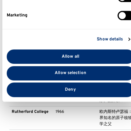
Find out more about how your personal data is processed
and set your preferences in the
details section
.
Marketing
We use cookies to personalise content and ads, to provide
social media features and to analyse our traffic. We also
独特的书院制度
Show details
share information about your use of our site with our socia
media, advertising and analytics partners who may combin
it with other information that you’ve provided to them or
肯特大学是英国高等学府中仅有的七所书院制大学之
Allow all
that they’ve collected from your use of their services.
我们的七间书院分别是：
Allow selection
书院名称
建立时间
名称渊源
Eliot College
1965
托马斯·斯特恩斯·
Deny
特：著名诗人、
家、剧作家
Rutherford College
1966
欧内斯特·卢瑟福
界知名的原子核
学之父