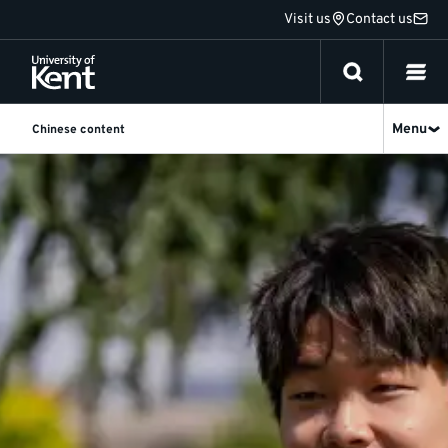
Jump
Visit us
Contact us
to
content
Menu
Chinese content
肯
特
大
学
中
文
官