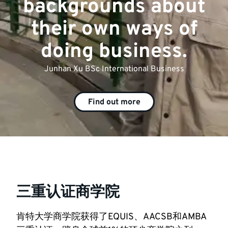
backgrounds about
their own ways of
doing business.
Junhan Xu
BSc International Business
Find out more
三重认证商学院
肯特大学商学院获得了EQUIS、AACSB和AMBA