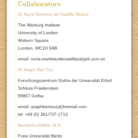
Collaborators
Dr Nuria Martínez de Castilla Muñoz
The Warburg Institute
University of London
Woburn Square
London, WC1H 0AB
email: nuria.martinezdecastilla(at)pdi.ucm.es
Dr Asaph Ben-Tov
Forschungszentrum Gotha der Universität Erfurt
Schloss Friedenstein
99867 Gotha
email: asaphbentov(at)hotmail.com
tel: +49 (0) 361/737-1713
Benjamin Hübbe, M.A.
Freie Universität Berlin